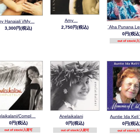
Amy…
y Hanaiali`i/My…
`Aha Punana L
2,750円(税込)
3,300円(税込)
0円(税込
out of stock
elaikalani/Compl…
Anelaikalani
Auntie Ida Keli
0円(税込)
0円(税込)
0円(税込
out of stock/入荷可
out of stock/入荷可
out of stock