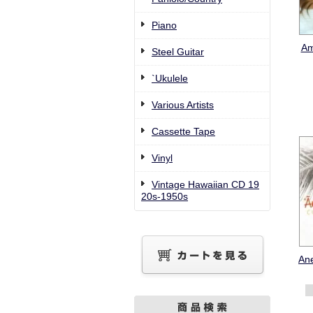
Piano
Am
Steel Guitar
`Ukulele
Various Artists
Cassette Tape
Vinyl
Vintage Hawaiian CD 19
20s-1950s
An