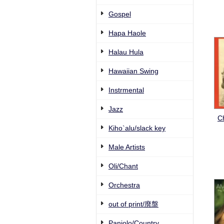
Gospel
Hapa Haole
Halau Hula
Hawaiian Swing
Instrmental
Jazz
C
Kiho`alu/slack key
Male Artists
Oli/Chant
Orchestra
out of print/廃盤
Paniolo/Country