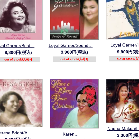
Loyal Garner/
Loyal Garner/Sound…
yal Garner/Best…
9,900円(税
9,900円(税込)
8,800円(税込)
out of stock
out of stock/入荷可
out of stock/入荷可
Napua Makua/L
eresa Bright/A…
Karen…
3,300円(税