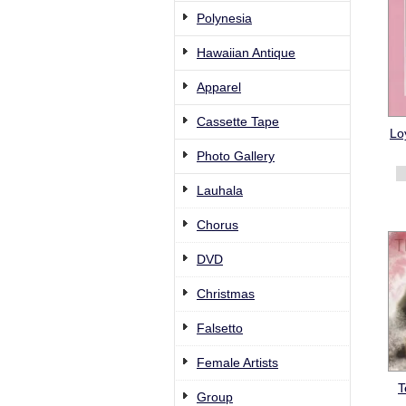
Polynesia
Hawaiian Antique
Apparel
Cassette Tape
Lo
Photo Gallery
Lauhala
Chorus
DVD
Christmas
Falsetto
Female Artists
T
Group