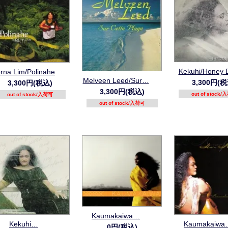
Kekuhi/Honey 
rna Lim/Polinahe
Melveen Leed/Sur…
3,300円(税
3,300円(税込)
3,300円(税込)
out of stock
out of stock/入荷可
out of stock/入荷可
Kaumakaiwa…
Kekuhi…
Kaumakaiwa
0円(税込)