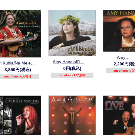
Amy…
Amy Hanaiali`i…
i Kuhia/Na Mele…
2,200円(税
0円(税込)
3,850円(税込)
out of stock
out of stock/入荷可
out of stock/入荷可