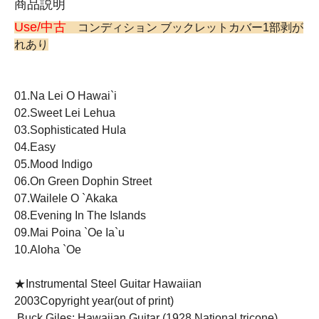
商品説明
Use/中古
コンディション ブックレットカバー1部剥が
れあり
01.Na Lei O Hawai`i
02.Sweet Lei Lehua
03.Sophisticated Hula
04.Easy
05.Mood Indigo
06.On Green Dophin Street
07.Wailele O `Akaka
08.Evening In The Islands
09.Mai Poina `Oe Ia`u
10.Aloha `Oe
★Instrumental Steel Guitar Hawaiian
2003Copyright year(out of print)
.Buck Giles: Hawaiian Guitar (1928 National tricone),