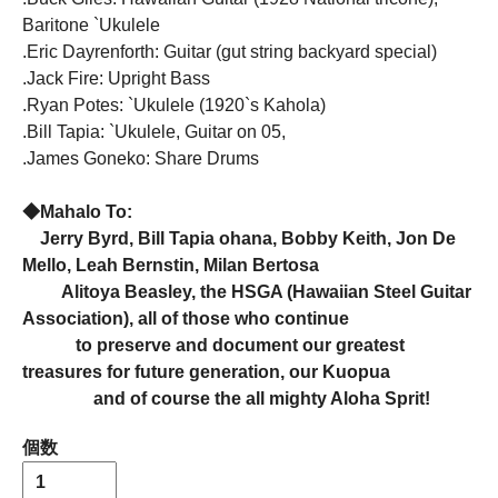
Baritone `Ukulele
.Eric Dayrenforth: Guitar (gut string backyard special)
.Jack Fire: Upright Bass
.Ryan Potes: `Ukulele (1920`s Kahola)
.Bill Tapia: `Ukulele, Guitar on 05,
.James Goneko: Share Drums
◆Mahalo To:
Jerry Byrd, Bill Tapia ohana, Bobby Keith, Jon De
Mello, Leah Bernstin, Milan Bertosa
Alitoya Beasley, the HSGA (Hawaiian Steel Guitar
Association), all of those who continue
to preserve and document our greatest
treasures for future generation, our Kuopua
and of course the all mighty Aloha Sprit!
個数