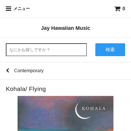
0
メニュー
Jay Hawaiian Music
検索
Contemporary
Kohala/ Flying