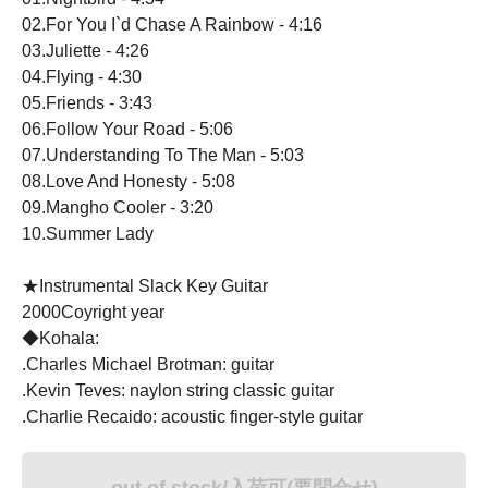
02.For You I`d Chase A Rainbow - 4:16
03.Juliette - 4:26
04.Flying - 4:30
05.Friends - 3:43
06.Follow Your Road - 5:06
07.Understanding To The Man - 5:03
08.Love And Honesty - 5:08
09.Mangho Cooler - 3:20
10.Summer Lady
★Instrumental Slack Key Guitar
2000Coyright year
◆Kohala:
.Charles Michael Brotman: guitar
.Kevin Teves: naylon string classic guitar
.Charlie Recaido: acoustic finger-style guitar
out of stock/入荷可(要問合せ)