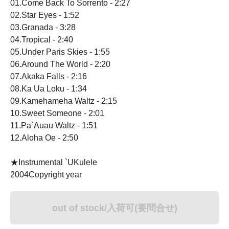
01.Come Back To Sorrento - 2:27
02.Star Eyes - 1:52
03.Granada - 3:28
04.Tropical - 2:40
05.Under Paris Skies - 1:55
06.Around The World - 2:20
07.Akaka Falls - 2:16
08.Ka Ua Loku - 1:34
09.Kamehameha Waltz - 2:15
10.Sweet Someone - 2:01
11.Pa`Auau Waltz - 1:51
12.Aloha Oe - 2:50
★Instrumental `UKulele
2004Copyright year
out of stock/入荷可(要問合せ)