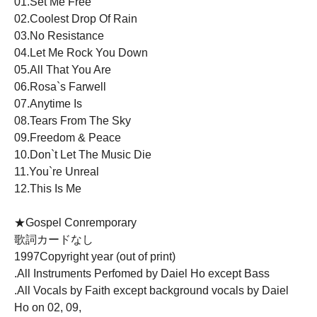
01.Set Me Free
02.Coolest Drop Of Rain
03.No Resistance
04.Let Me Rock You Down
05.All That You Are
06.Rosa`s Farwell
07.Anytime Is
08.Tears From The Sky
09.Freedom & Peace
10.Don`t Let The Music Die
11.You`re Unreal
12.This Is Me
★Gospel Conremporary
歌詞カードなし
1997Copyright year (out of print)
.All Instruments Perfomed by Daiel Ho except Bass
.All Vocals by Faith except background vocals by Daiel
Ho on 02, 09,