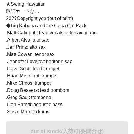
★Swing Hawaiian
歌詞カードなし
20??Copyright year(out of print)
◆Big Kahuna and the Copa Cat Pack:
.Matt Catingub: lead vocals, alto sax, piano
.Albert Alva: alto sax
.Jeff Prinz: alto sax
.Matt Cowan: tenor sax
.Jennofer Lovejoy: baritone sax
.Dave Scott: lead trumpet
.Brian Mettelhut: trumpet
.Mike Olmos: trumpet
.Doug Beavers: lead tromborn
.Greg Saul: trombone
.Dan Parntti: acoustic bass
.Steve Morett: drums
out of stock/入荷可(要問合せ)