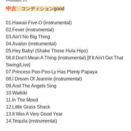
中古
コンディションgood
01.Hawaii Five-O (instrumental)
02.Fever (instrumental)
03.Ain't No Big Thing
04.Avalon (instrumental)
05.Hey Baby! (Shake Those Hula Hips)
06.It Don't Mean A Thing (instrumental) [If It Ain't Got That
Swing/Live]
07.Princess Poo-Poo-Ly Has Plenty Papaya
08.I Dream Of Jeannie (instrumental)
09.And The Angels Sing
10.Waikiki
11.In The Mood
12.Little Grass Shack
13.It Was A Very Good Year
14.Tequila (instrumental)