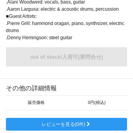
.Alani Woodwerd: vocals, bass, guitar
.Aaron Largusa: electric & acoustic drums, percussion
■Guest Artists:
.Pierre Grill: hammond oragan, piano, synthsizer, electric
drums
.Denny Hemingson: steel guitar
out of stock/入荷可(要問合せ)
その他の詳細情報
販売価格
0円(税込)
レビューを見る(0件)