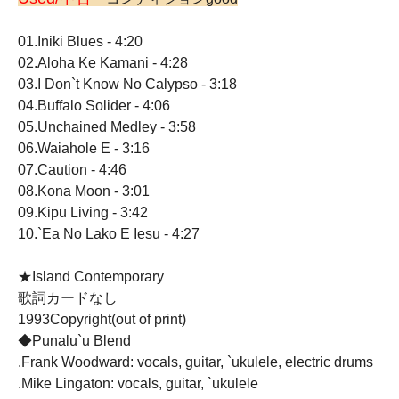
01.Iniki Blues - 4:20
02.Aloha Ke Kamani - 4:28
03.I Don`t Know No Calypso - 3:18
04.Buffalo Solider - 4:06
05.Unchained Medley - 3:58
06.Waiahole E - 3:16
07.Caution - 4:46
08.Kona Moon - 3:01
09.Kipu Living - 3:42
10.`Ea No Lako E Iesu - 4:27
★Island Contemporary
歌詞カードなし
1993Copyright(out of print)
◆Punalu`u Blend
.Frank Woodward: vocals, guitar, `ukulele, electric drums
.Mike Lingaton: vocals, guitar, `ukulele